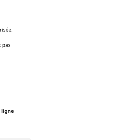
risée.
t pas 
 ligne 