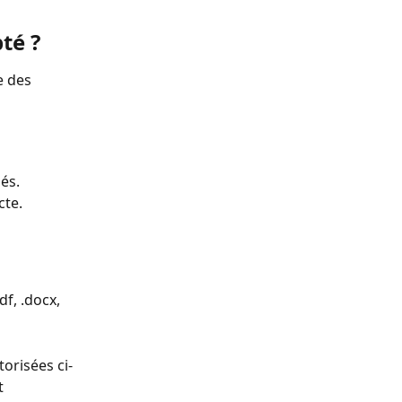
té ?
e des 
sés.
cte.
f, .docx, 
torisées ci-
t 