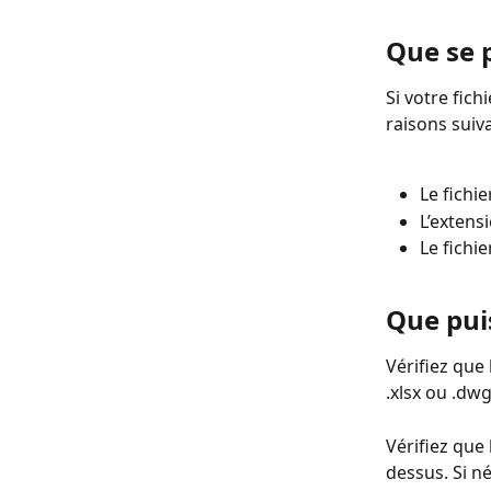
Que se p
Si votre fich
raisons suiva
Le fichie
L’extensi
Le fichi
Que puis
Vérifiez que 
.xlsx ou .dwg
Vérifiez que 
dessus. Si n