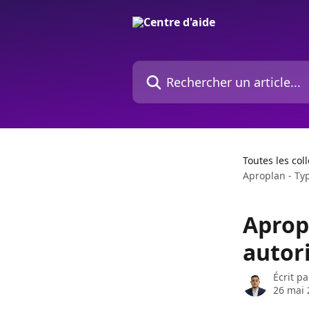
Passer au contenu principal
Rechercher un article...
Toutes les col
Aproplan - Typ
Aprop
autori
Écrit p
26 mai 