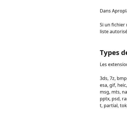
Dans Apropla
Si un fichier
liste autori
Types de
Les extensio
3ds, 7z, bmp,
esa, gif, he
msg, mts, nar
pptx, psd, rar,
t, partial, to