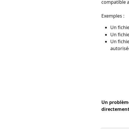
compatible a
Exemples :
Un fichi
Un fichi
Un fichi
autorisé
Un problème
directement 