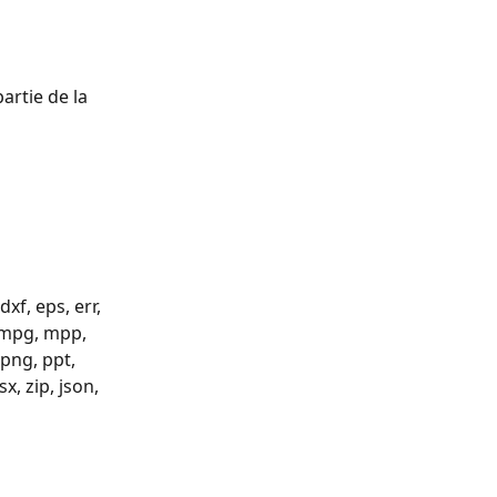
 
artie de la 
xf, eps, err, 
, mpg, mpp, 
 png, ppt, 
sx, zip, json, 