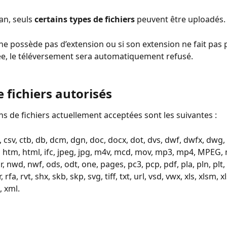
n, seuls 
certains types de fichiers
 peuvent être uploadés.
 ne possède pas d’extension ou si son extension ne fait pas p
sée, le téléversement sera automatiquement refusé.
 fichiers autorisés 
ns de fichiers actuellement acceptées sont les suivantes : 
 csv, ctb, db, dcm, dgn, doc, docx, dot, dvs, dwf, dwfx, dwg, d
ic, htm, html, ifc, jpeg, jpg, m4v, mcd, mov, mp3, mp4, MPEG
, nwd, nwf, ods, odt, one, pages, pc3, pcp, pdf, pla, pln, plt,
 rfa, rvt, shx, skb, skp, svg, tiff, txt, url, vsd, vwx, xls, xlsm, xl
k, xml.